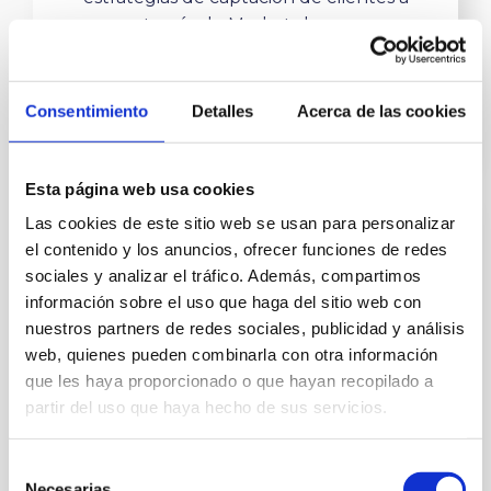
través de Marketplaces
Expandir negocio
Consentimiento
Detalles
Acerca de las cookies
Esta página web usa cookies
Las cookies de este sitio web se usan para personalizar
el contenido y los anuncios, ofrecer funciones de redes
sociales y analizar el tráfico. Además, compartimos
información sobre el uso que haga del sitio web con
nuestros partners de redes sociales, publicidad y análisis
web, quienes pueden combinarla con otra información
Consultor digital 360º
que les haya proporcionado o que hayan recopilado a
partir del uso que haya hecho de sus servicios.
¡Tranquilo! Estas cubierto. Nuestros
expertos en aplicaciones
Selección
empresariales y proyectos digitales a
Necesarias